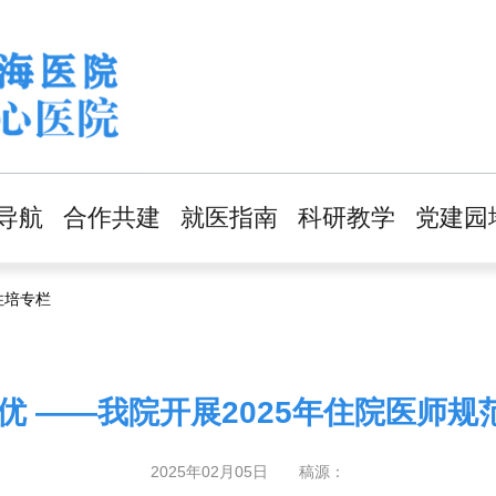
导航
合作共建
就医指南
科研教学
党建园
床科室
情况简介
门急诊服务
科研动态
党建引
住培专栏
技科室
北大专家
检查检验服务
教学动态
党风廉
能科室
共建动态
住院服务
住培专栏
文化建
图说共建
医保服务
药物临床试验
职工之
优 ——我院开展2025年住院医师
机构
价格服务
团青工
2025年02月05日 稿源：
临床试验伦理