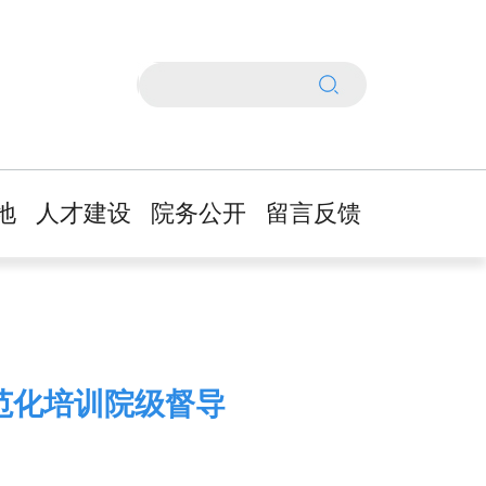
地
人才建设
院务公开
留言反馈
领
人事管理通告
基本信息公开
政
招聘公告
医疗信息公开
设
人才自荐
财务信息公开
家
人才培养及政
其他信息公开
规范化培训院级督导
策
作
办事指南