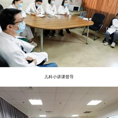
儿科小讲课督导