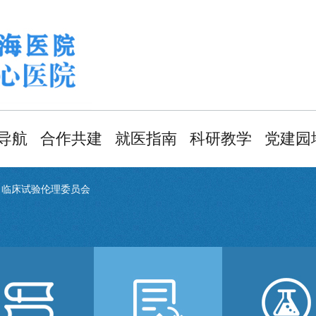
导航
合作共建
就医指南
科研教学
党建园
床科室
情况简介
门急诊服务
科研动态
党建引
>
临床试验伦理委员会
技科室
北大专家
检查检验服务
教学动态
党风廉
能科室
共建动态
住院服务
住培专栏
文化建
图说共建
医保服务
药物临床试验
职工之
机构
价格服务
团青工
临床试验伦理